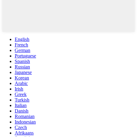
English
French
German
Portuguese
Spanish
Russian
Japanese
Korean
Arabic
Irish
Greek
Turkish
Italian
Danish
Romanian
Indonesian
Czech
Afrikaans