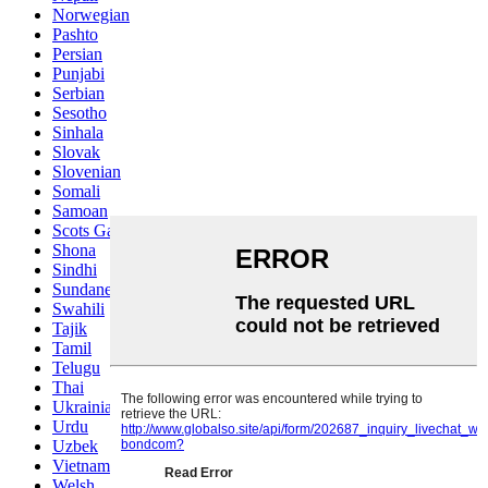
Norwegian
Pashto
Persian
Punjabi
Serbian
Sesotho
Sinhala
Slovak
Slovenian
Somali
Samoan
Scots Gaelic
Shona
Sindhi
Sundanese
Swahili
Tajik
Tamil
Telugu
Thai
Ukrainian
Urdu
Uzbek
Vietnamese
Welsh