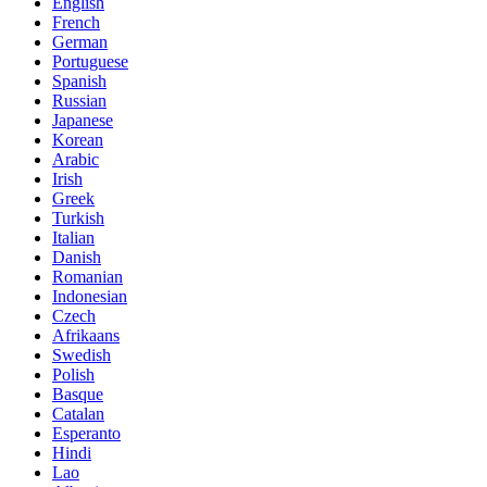
English
French
German
Portuguese
Spanish
Russian
Japanese
Korean
Arabic
Irish
Greek
Turkish
Italian
Danish
Romanian
Indonesian
Czech
Afrikaans
Swedish
Polish
Basque
Catalan
Esperanto
Hindi
Lao