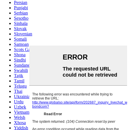
Persian
Punjabi
Serbian
Sesotho
Sinhala
Slovak
Slovenian
Somali
Samoan
Scots Gaelic
Shona
Sindhi
Sundanese
Swahili
Tajik
Tamil
Telugu
Thai
Ukrainian
Urdu
Uzbek
Vietnamese
Welsh
Xhosa
Yiddish