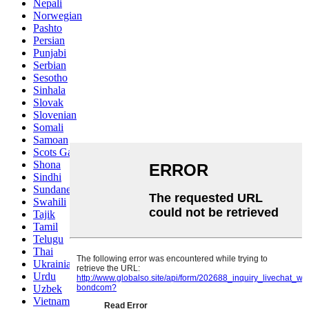
Nepali
Norwegian
Pashto
Persian
Punjabi
Serbian
Sesotho
Sinhala
Slovak
Slovenian
Somali
Samoan
Scots Gaelic
Shona
Sindhi
Sundanese
Swahili
Tajik
Tamil
Telugu
Thai
Ukrainian
Urdu
Uzbek
Vietnamese