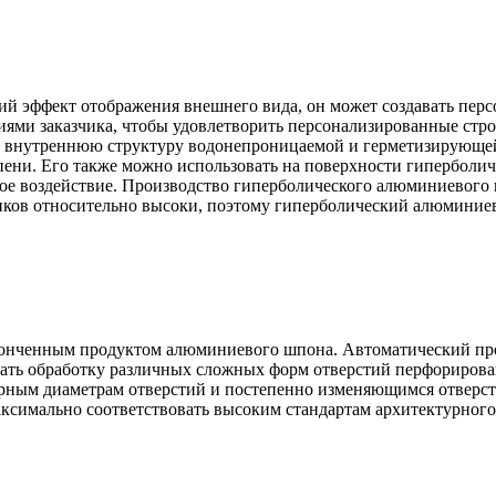
 эффект отображения внешнего вида, он может создавать персо
иями заказчика, чтобы удовлетворить персонализированные стр
нутреннюю структуру водонепроницаемой и герметизирующей о
пени. Его также можно использовать на поверхности гиперболи
ное воздействие. Производство гиперболического алюминиевого
иков относительно высоки, поэтому гиперболический алюминиев
нченным продуктом алюминиевого шпона. Автоматический про
вать обработку различных сложных форм отверстий перфориров
лярным диаметрам отверстий и постепенно изменяющимся отверс
максимально соответствовать высоким стандартам архитектурно