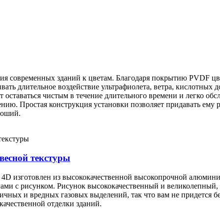
ния современных зданий к цветам. Благодаря покрытию PVDF цве
ивать длительное воздействие ультрафиолета, ветра, кислотных 
 оставаться чистым в течение длительного времени и легко обс
лению. Простая конструкция установки позволяет придавать ему
роший.
весной текстуры
4D изготовлен из высококачественной высокопрочной алюмини
и с рисунком. Рисунок высококачественный и великолепный, ц
ичных и вредных газовых выделений, так что вам не придется бе
качественной отделки зданий.