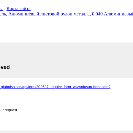
ты
-
Карта сайта
ель
,
Алюминиевый листовой рулон металла
,
0,040 Алюминиевый