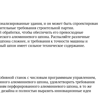
нализированные здания, и он может быть спроектирован
оительные требования строительной партии.
бработки, чтобы обеспечить его превосходные
ческого алюминиевого шпона. Распыляйте различные
 шпона сложнее, и требования к точности машины и
ый шпон имеет сильное техническое содержание.
бивной станок с числовым программным управлением,
анного алюминиевого шпона, удовлетворить требования
тиям перфорированного алюминиевого шпона, в то же
го дизайна и полностью выразить инновационные идеи