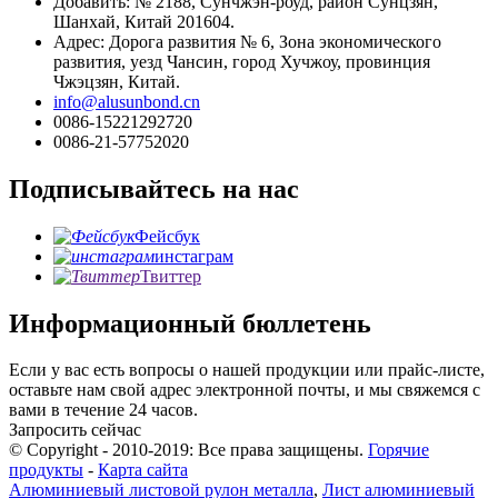
Добавить: № 2188, Сунчжэн-роуд, район Сунцзян,
Шанхай, Китай 201604.
Адрес: Дорога развития № 6, Зона экономического
развития, уезд Чансин, город Хучжоу, провинция
Чжэцзян, Китай.
info@alusunbond.cn
0086-15221292720
0086-21-57752020
Подписывайтесь на нас
Фейсбук
инстаграм
Твиттер
Информационный бюллетень
Если у вас есть вопросы о нашей продукции или прайс-листе,
оставьте нам свой адрес электронной почты, и мы свяжемся с
вами в течение 24 часов.
Запросить сейчас
© Copyright - 2010-2019: Все права защищены.
Горячие
продукты
-
Карта сайта
Алюминиевый листовой рулон металла
,
Лист алюминиевый