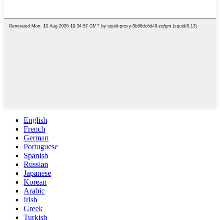
English
French
German
Portuguese
Spanish
Russian
Japanese
Korean
Arabic
Irish
Greek
Turkish